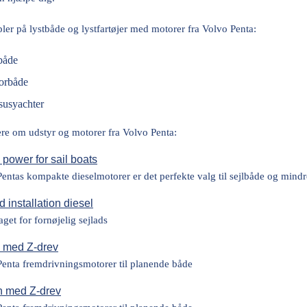
er på lystbåde og lystfartøjer med motorer fra Volvo Penta:
både
orbåde
susyachter
re om udstyr og motorer fra Volvo Penta:
 power for sail boats
entas kompakte dieselmotorer er det perfekte valg til sejlbåde og mindre
d installation diesel
get for fornøjelig sejlads
l med Z-drev
enta fremdrivningsmotorer til planende både
n med Z-drev