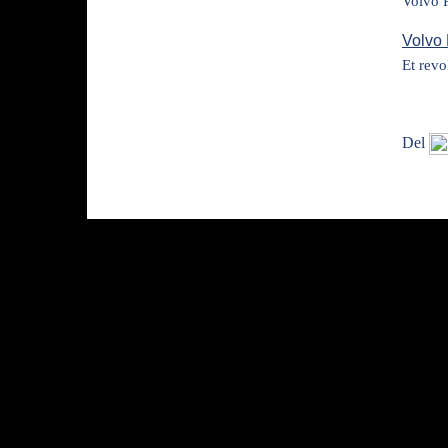
Volvo P
Volvo
Et revo
Del