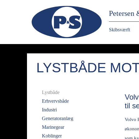
Petersen 
Skibsværft
LYSTBÅDE MO
Lystbåde
Volv
Erhvervsbåde
til 
Industri
Generatoranlæg
Volvo P
Marinegear
økonomi
Koblinger
som ka