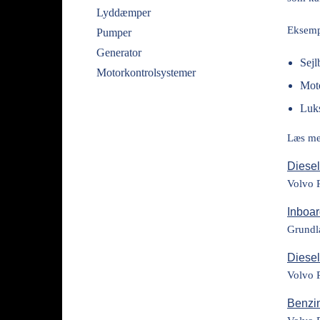
Lyddæmper
Eksempl
Pumper
Generator
Sejl
Motorkontrolsystemer
Mot
Luk
Læs me
Diesel
Volvo P
Inboar
Grundla
Diese
Volvo P
Benzi