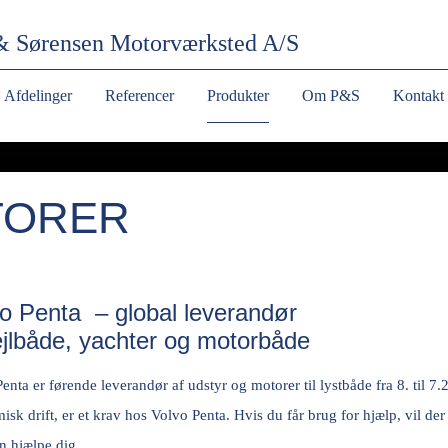
& Sørensen
Motorværksted A/S
Afdelinger
Referencer
Produkter
Om P&S
Kontakt
TORER
o Penta – global leverandør
sejlbåde, yachter og motorbåde
enta er førende leverandør af udstyr og motorer til lystbåde fra 8. til 7
sk drift, er et krav hos Volvo Penta. Hvis du får brug for hjælp, vil der 
n hjælpe dig.