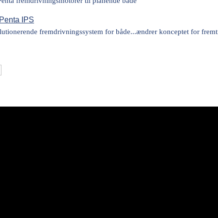
enta fremdrivningsmotorer til planende både
 Penta IPS
lutionerende fremdrivningssystem for både...ændrer konceptet for frem